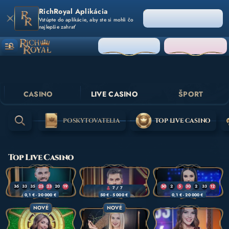
RichRoyal Aplikácia
OTVORTE STRÁNKU
Vstúpte do aplikácie, aby ste si mohli čo
najlepšie zahrať
PRIHLÁSENIE
REGISTRÁCIA
CASINO
LIVE CASINO
ŠPORT
POSKYTOVATELIA
TOP LIVE CASINO
Top Live Casino
35
33
35
25
23
20
19
30
2
5
30
2
33
12
7 / 7
0,1 €
 - 20 000 € 
50 €
 - 5 000 € 
0,1 €
 - 20 000 € 
3
12
2
21
26
26
30
10
30
4
21
12
34
6
NOVÉ
NOVÉ
5
2
22
11
6
19
20
1
24
12
21
18