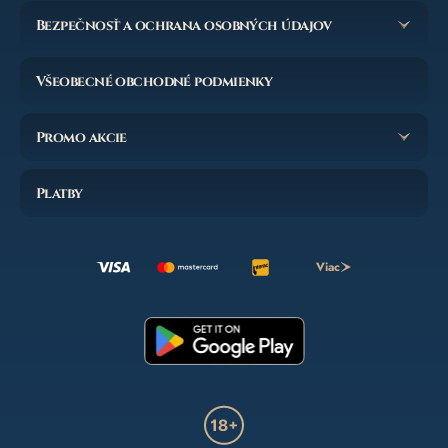
Bezpečnosť a ochrana osobných údajov
Všeobecné obchodné podmienky
Promo akcie
Platby
Viac