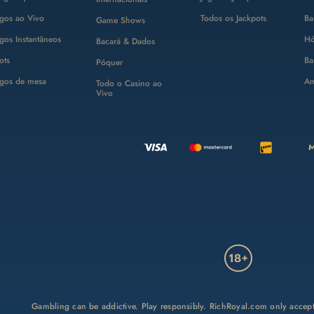
gos ao Vivo
Todos os Jackpots
Ba
Game Shows
gos Instantâneos
Hó
Bacará & Dados
ots
Ba
Póquer
ogos de mesa
Am
Todo o Casino ao
Vivo
M
Gambling can be addictive. Play responsibly. RichRoyal.com only accept