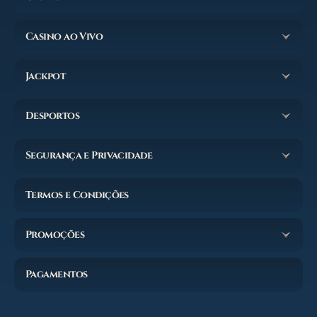
Casino ao Vivo
Jackpot
Desportos
Segurança e Privacidade
Termos e Condições
Promoções
Pagamentos