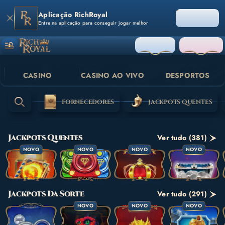
Aplicação RichRoyal
ABRIR
Entre na aplicação para conseguir jogar melhor
ENTRAR
REGISTO
CASINO
CASINO AO VIVO
DESPORTOS
FORNECEDORES
JACKPOTS QUENTES
Jackpots Quentes
Ver tudo (381)
NOVO
NOVO
NOVO
NOVO
Jackpots Da Sorte
Ver tudo (291)
NOVO
NOVO
NOVO