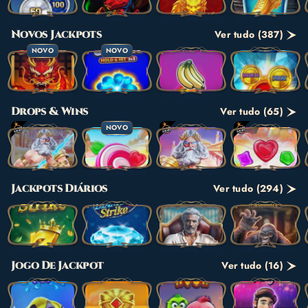
Novos Jackpots
Ver tudo (387)
NOVO
NOVO
Drops & Wins
Ver tudo (65)
NOVO
Jackpots Diários
Ver tudo (294)
Jogo De Jackpot
Ver tudo (16)