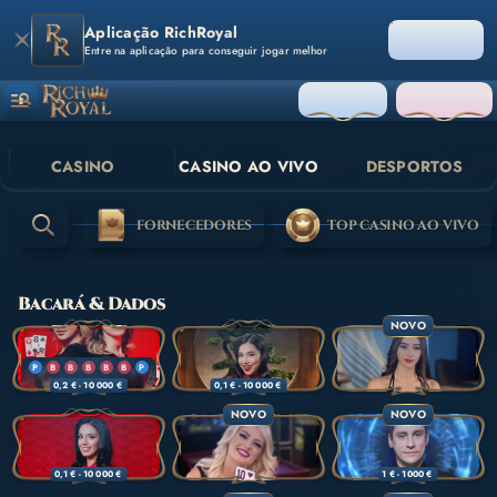
Aplicação RichRoyal
ABRIR
Entre na aplicação para conseguir jogar melhor
ENTRAR
REGISTO
CASINO
CASINO AO VIVO
DESPORTOS
FORNECEDORES
TOP CASINO AO VIVO
Bacará & Dados
NOVO
P
B
B
B
B
B
P
0,2 €
 - 10 000 € 
0,1 €
 - 10 000 € 
B
P
B
B
B
B
B
NOVO
NOVO
B
P
P
T
P
B
B
0,1 €
 - 10 000 € 
1 €
 - 1000 € 