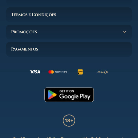
Termos e Condições
Promoções
Pagamentos
Mais