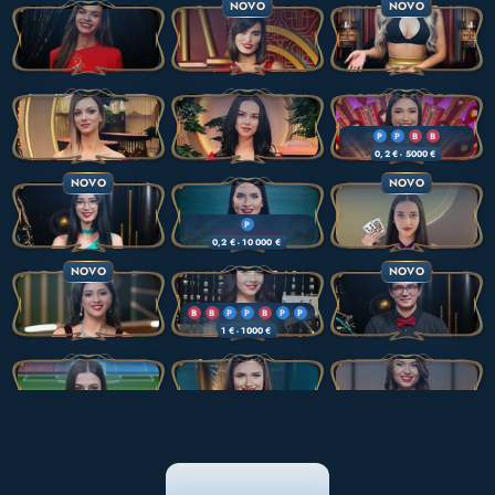
NOVO
NOVO
P
P
B
B
0,2 €
 - 5000 € 
NOVO
NOVO
P
0,2 €
 - 10 000 € 
NOVO
NOVO
B
B
P
P
B
P
P
1 €
 - 1000 € 
T
P
P
P
P
P
B
T
P
P
P
P
P
P
B
P
B
B
B
B
0,2 €
 - 10 000 € 
1 €
 - 1000 € 
P
T
B
B
B
B
B
P
B
B
P
B
B
B
MAIS JOGOS