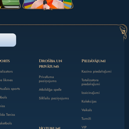
ČATS
ports
Drošība un
Piedāvājumi
privātums
talizators
Kazino piedāvājumi
Privātuma
ve likmes
Totalizatora
paziņojums
piedāvājumi
rtuālais sports
Atbildīga spēle
Izaicinājumi
tbols
Sīkfailu paziņojums
Kolekcijas
niss
Veikals
lda Teniss
Turnīri
sketbols
VIP
Noteikumi