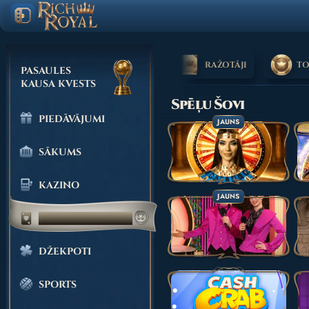
RAŽOTĀJI
TO
PASAULES
KAUSA KVESTS
Spēļu Šovi
PIEDĀVĀJUMI
JAUNS
SĀKUMS
KAZINO
JAUNS
LIVE KAZINO
DŽEKPOTI
SPORTS