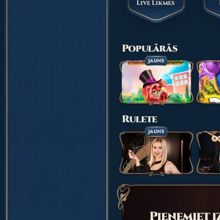
Live Likmes
Populārās
JAUNS
Rulete
JAUNS
Pieņemiet i