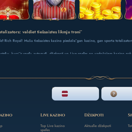
alizators: valdiet tiešsaistes likmju tronī
pēlēt Rich Royal! Mūsu tiešsaistes kazino piedāvā gan kazino, gan sporta totalizato
iotēku, kurā ir spēļu automāti, džekpoti un Live spēles no vadošajiem kazino paka
 pasaules tirgiem un dažādiem sporta veidiem. Live likmes ir pieejamas arī tiem spē
ai Android ierīces, ja vien esat pieslēdzies internetam. Spēlējiet uz dīvāna, pludm
 mūsu tiešsaistes čata funkciju vai nosūtot e-pastu.
umi!
ino – spēlējiet kā karalis
LATVIEŠU
LIVE 
zares uzņēmumiem, lai nodrošinātu mūsu spēlētājiem labākās kazino spēles! Mum
kškategorijas, lai atrastu konkrētus spēļu veidus, vai izmantot meklēšanas joslu, l
azino
Live kazino
Džekpoti
S
oriju, lai redzētu, ko citi spēlētāji šobrīd ir iecienījuši?
op
Top Live kazino
Aktuālie džekpoti
To
spēles