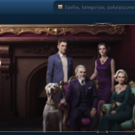
Spēles, kategorijas, pakalpojuma
0