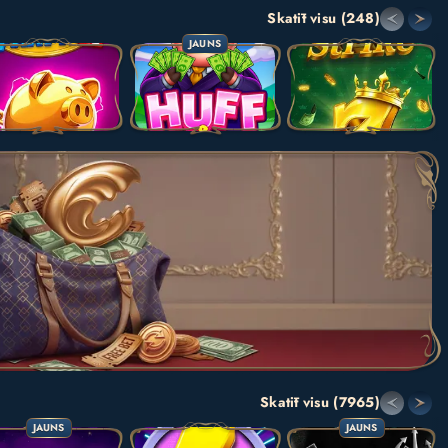
Skatīt visu (248)
JAUNS
Skatīt visu (7965)
JAUNS
JAUNS