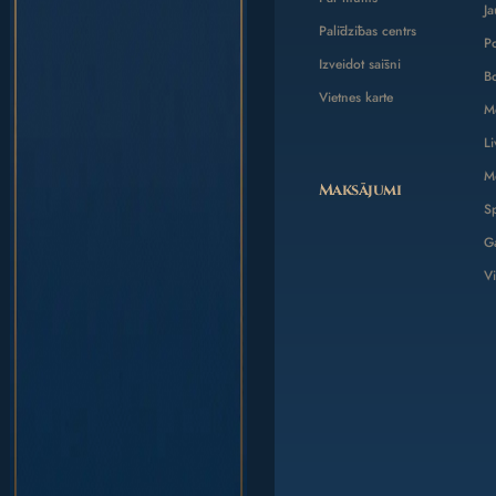
Spēļu automāti – spēlējiet spē
Ja
Momentspēles – spēles, kas beidz
Palīdzības centrs
Bonus Buys – sāciet uzreiz ar b
P
Megaways spēļu automāti – izba
Izveidot saīsni
Galda spēles – pievienojieties g
B
Spēļu šovi – izbaudiet reāllaika
Vietnes karte
M
Rich Royal kazino jūs varat spēlēt kā 
Li
Rich Royal sporta totalizators
M
Maksājumi
Rich Royal piedāvā plašu sporta tota
Sp
iegūt vislabāko vērtību no savām li
Ga
Rich Royal sporta totalizatora piered
tajā ir galvenās kategorijas un apakš
Vi
Rich Royal likmju iespējas:
Populāri sporta veidi – izbaudie
E-sports – veiciet likmes uz p
Live likmes - veiciet likmes reāl
Rich Royal sporta totalizatorā var vei
Rich Royal īpašās funkcijas
Rich Royal īpašās funkcijas: