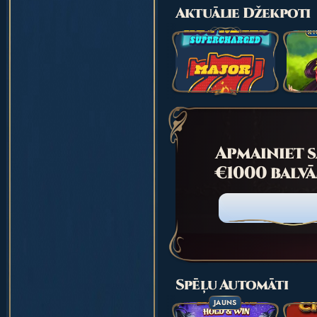
Aktuālie Džekpoti
Apmainiet s
€1000 balvā
IEPIRKTIES 
Spēļu Automāti
JAUNS