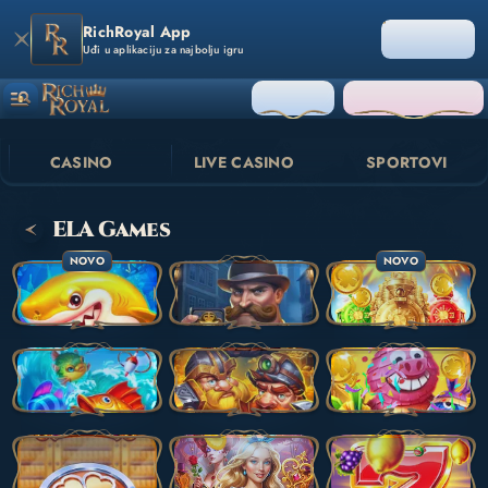
RichRoyal App
OTVORI
Uđi u aplikaciju za najbolju igru
PRIJAVA
REGISTRACIJA
CASINO
LIVE CASINO
SPORTOVI
ELA Games
NOVO
NOVO