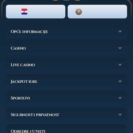
HRVATSKI
PODRŠKA UŽIVO
Opće informacije
Casino
Live casino
Jackpot igre
Sportovi
Sigurnost i privatnost
Odredbe i Uvjeti