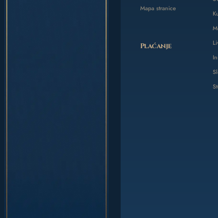
Mapa stranice
K
M
Li
Plaćanje
In
Sl
St