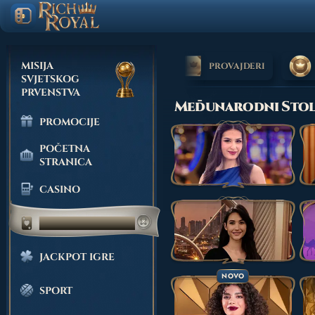
MISIJA
PROVAJDERI
SVJETSKOG
PRVENSTVA
Međunarodni Stol
PROMOCIJE
POČETNA
STRANICA
CASINO
LIVE CASINO
JACKPOT IGRE
NOVO
SPORT