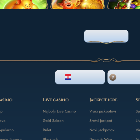
NOVO
NOVO
VIŠE IGARA
HRVATSKI
PODRŠKA
asino
Live casino
Jackpot igre
S
op
Najbolji Live Casino
Vrući jackpotovi
Sp
ovo
Gold Saloon
Sretni jackpot
Li
opularno
Rulet
Novi jackpotovi
Vi
upnje Bonusa
Blackjack
Drops & Wins
N