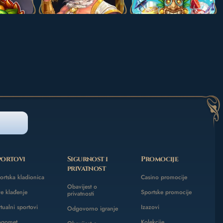
NOVO
 UŽIVO
portovi
Sigurnost i
Promocije
privatnost
ortska kladionica
Casino promocije
Obavijest o
ve klađenje
Sportske promocije
privatnosti
rtualni sportovi
Izazovi
Odgovorno igranje
ogomet
Kolekcije