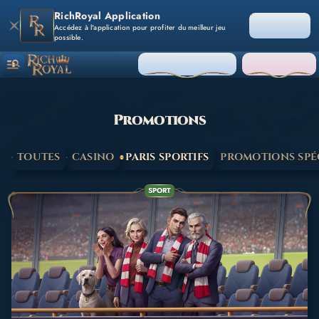
RichRoyal Application
OUVRIR
Accédez à l'application pour profiter du meilleur jeu
possible.
SE CONNECTER
S'INSCRIRE
Promotions
TOUTES
CASINO
PARIS SPORTIFS
PROMOTIONS SPÉ
SPORT