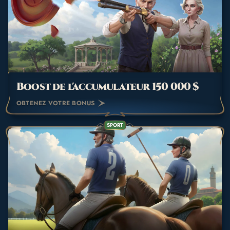
Boost de l'accumulateur 150 000 $
OBTENEZ VOTRE BONUS
SPORT