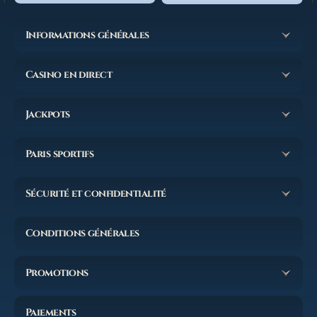
Informations générales
Casino en direct
Jackpots
Paris sportifs
Sécurité et confidentialité
Conditions générales
Promotions
Paiements