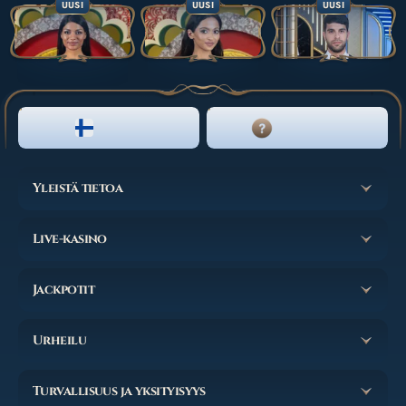
UUSI
UUSI
UUSI
SUOMI
LIVE CHAT
Yleistä tietoa
Live-kasino
Jackpotit
Urheilu
Turvallisuus ja yksityisyys