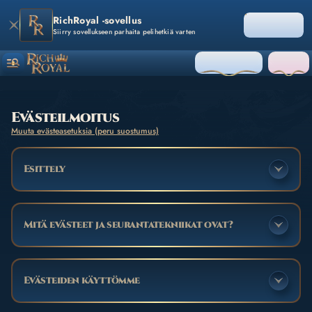
RichRoyal -sovellus
AVAA
Siirry sovellukseen parhaita pelihetkiä varten
KIRJAUDU
LIITY
Evästeilmoitus
Muuta evästeasetuksia (peru suostumus)
Esittely
Mitä evästeet ja seurantatekniikat ovat?
Evästeiden käyttömme