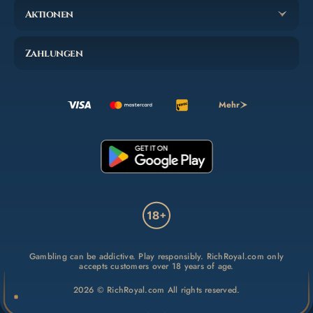
Aktionen
Zahlungen
Mehr
Gambling can be addictive. Play responsibly. RichRoyal.com only
accepts customers over 18 years of age.
2026 © RichRoyal.com All rights reserved.