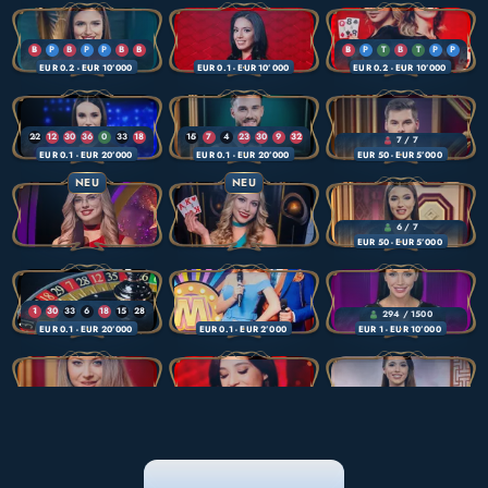
6
31
4
2
1
0
B
P
B
P
P
B
B
B
P
T
B
T
P
P
EUR 0.2
 - EUR 10’000 
EUR 0.1
 - EUR 10’000 
EUR 0.2
 - EUR 10’000 
B
P
P
B
B
P
P
P
B
B
P
P
P
T
P
T
P
B
P
B
B
P
B
P
P
P
P
B
22
12
30
36
0
33
18
15
7
4
23
30
9
32
7 / 7
EUR 0.1
 - EUR 20’000 
EUR 0.1
 - EUR 20’000 
EUR 50
 - EUR 5’000 
35
5
19
34
6
22
9
22
28
11
14
27
33
0
NEU
NEU
30
11
31
27
1
19
34
17
35
29
9
31
6 / 7
EUR 50
 - EUR 5’000 
1
30
33
6
18
15
28
294 / 1500
EUR 0.1
 - EUR 20’000 
EUR 0.1
 - EUR 2’000 
EUR 1
 - EUR 10’000 
32
3
12
14
15
16
0
5
36
26
4
35
33
18
14
25
33
21
7
9
8
29
0
2
12
4
13
32
18
9
3
13
36
1
EUR 0.1
 - EUR 20’000 
EUR 0.1
 - EUR 20’000 
EUR 0.1
 - EUR 20’000 
21
0
22
6
16
13
29
32
11
26
24
12
19
36
5
14
7
2
25
0
2
0
33
31
19
0
35
30
7
23
31
33
35
9
8
35
14
5
26
WEITERE SPIELE