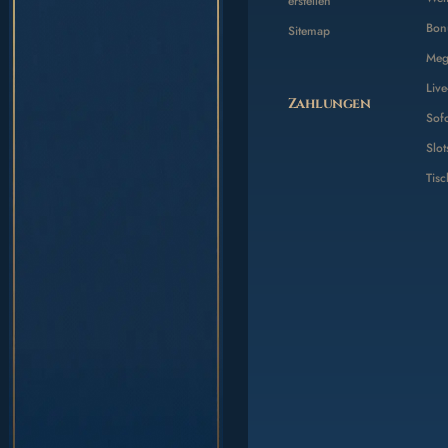
erstellen
Bon
Sitemap
Meg
Live
Zahlungen
Sofo
Slot
Tisc