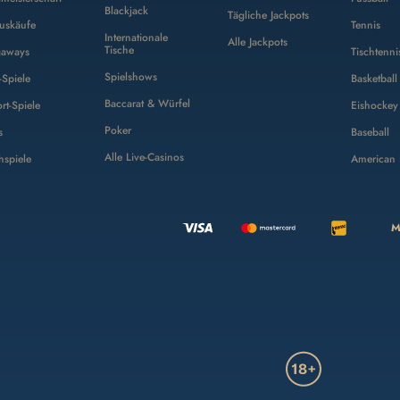
Blackjack
Tägliche Jackpots
uskäufe
Tennis
Internationale
Alle Jackpots
Tische
aways
Tischtenni
Spielshows
-Spiele
Basketball
Baccarat & Würfel
rt-Spiele
Eishockey
Poker
s
Baseball
Alle Live-Casinos
hspiele
American 
M