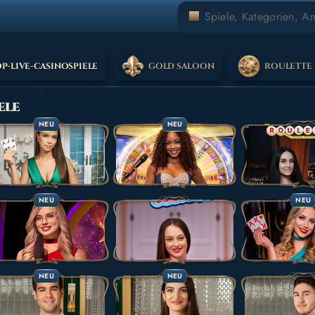
Spiele, Kategorien, An
P-LIVE-CASINOSPIELE
GOLD SALOON
ROULETTE
ele
NEU
NEU
NEU
NEU
NEU
NEU