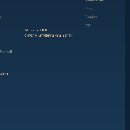
Shop
s
Turniere
VIP
Allgemeine
Geschäftsbedingungen
Football
ehr