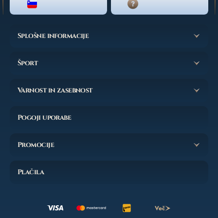
SLOVENŠČINA
KLEPET V ŽIVO
Splošne informacije
Šport
Varnost in zasebnost
Pogoji uporabe
Promocije
Plačila
Več