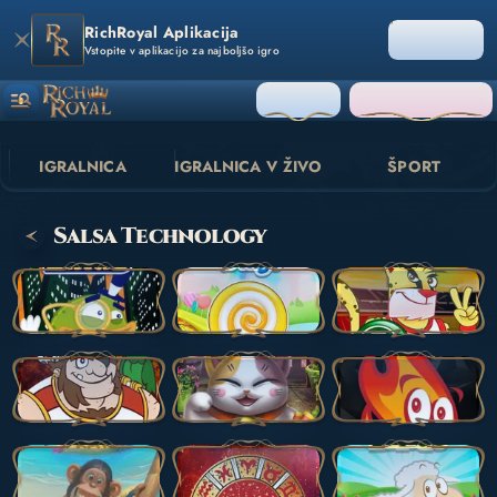
RichRoyal Aplikacija
ODPRITE
Vstopite v aplikacijo za najboljšo igro
PRIJAVA
REGISTRACIJA
IGRALNICA
IGRALNICA V ŽIVO
ŠPORT
Salsa Technology