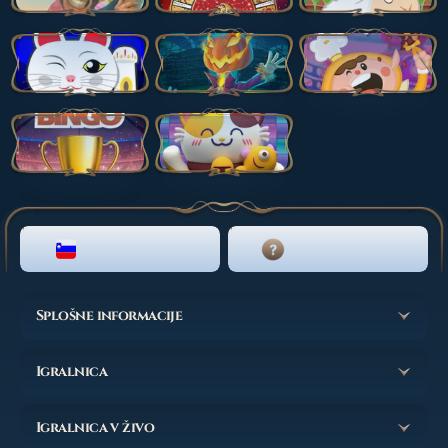
SLOVENŠČINA
KLEPET V ŽIVO
Splošne informacije
Igralnica
Igralnica v živo