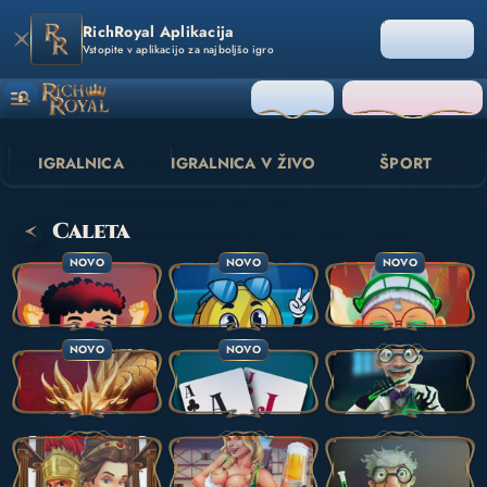
RichRoyal Aplikacija
ODPRITE
Vstopite v aplikacijo za najboljšo igro
PRIJAVA
REGISTRACIJA
IGRALNICA
IGRALNICA V ŽIVO
ŠPORT
Caleta
NOVO
NOVO
NOVO
NOVO
NOVO