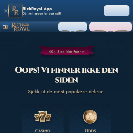
RichRoyal App
ÅPEN
Gå inn i appen for best spill
LOGG INN
REGISTRER DEG
404 Side Ikke Funnet
Oops! Vi finner ikke den
siden
Sjekk ut de mest populære delene.
Casino
Odds