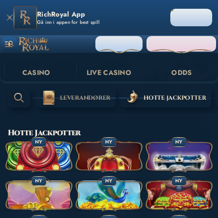
RichRoyal App
ÅPEN
Gå inn i appen for best spill
LOGG INN
REGISTRER DEG
CASINO
LIVE CASINO
ODDS
LEVERANDØRER
HOTTE JACKPOTTER
Hotte Jackpotter
NY
NY
NY
NY
NY
NY