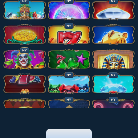
NY
NY
NY
NY
NY
NY
NY
NY
NY
NY
FLERE SPILL