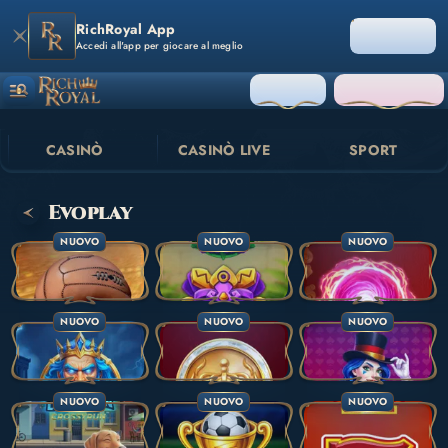
RichRoyal App
APRI
Accedi all'app per giocare al meglio
ACCEDI
REGISTRATI
CASINÒ
CASINÒ LIVE
SPORT
Evoplay
NUOVO
NUOVO
NUOVO
NUOVO
NUOVO
NUOVO
NUOVO
NUOVO
NUOVO