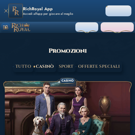
RichRoyal App
APRI
Accedi all'app per giocare al meglio
ACCEDI
REGISTRATI
Promozioni
TUTTO
CASINÒ
SPORT
OFFERTE SPECIALI
CASINÒ