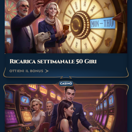
Ricarica settimanale 50 Giri
OTTIENI IL BONUS
CASINÒ