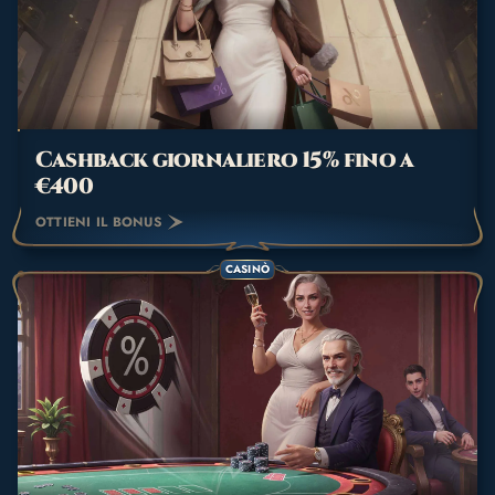
Cashback giornaliero 15% fino a
€400
OTTIENI IL BONUS
CASINÒ