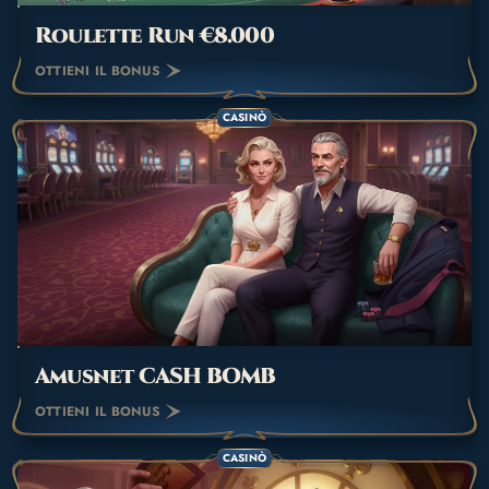
Roulette Run €8.000
OTTIENI IL BONUS
CASINÒ
Amusnet CASH BOMB
OTTIENI IL BONUS
CASINÒ