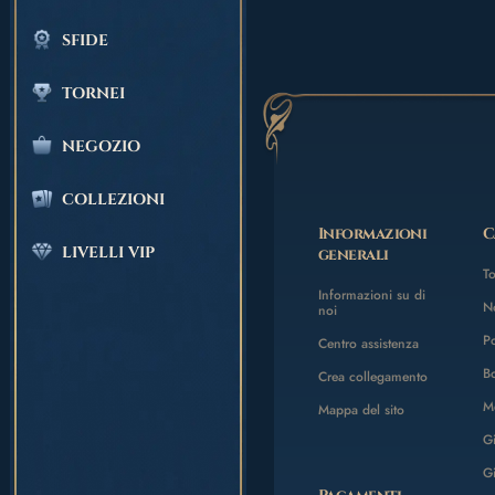
SFIDE
TORNEI
NEGOZIO
COLLEZIONI
Informazioni
C
LIVELLI VIP
generali
T
Informazioni su di
No
noi
P
Centro assistenza
B
Crea collegamento
M
Mappa del sito
Gi
Gi