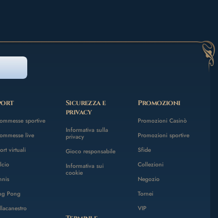
CHAT
port
Sicurezza e
Promozioni
privacy
ommesse sportive
Promozioni Casinò
Informativa sulla
ommesse live
Promozioni sportive
privacy
ort virtuali
Sfide
Gioco responsabile
lcio
Collezioni
Informativa sui
cookie
nnis
Negozio
ng Pong
Tornei
llacanestro
VIP