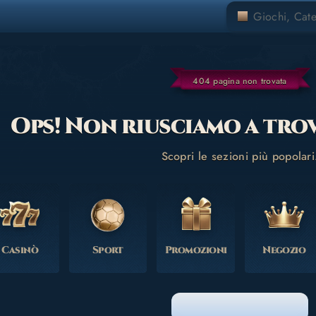
Giochi, Cate
404 pagina non trovata
Ops! Non riusciamo a trov
Scopri le sezioni più popolari
Casinò
Sport
Promozioni
Negozio
PAGINA INIZIALE