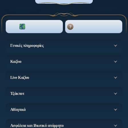
ΕΛΛΗΝΙΚΆ
ΖΩΝΤΑΝΉ ΣΥΝΟΜΙΛΊΑ
Γενικές πληροφορίες
Καζίνο
Live Καζίνο
Τζάκποτ
Αθλητικά
Ασφάλεια και Ιδιωτικό απόρρητο