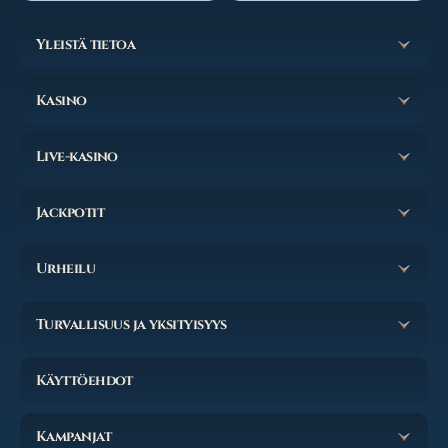
Yleistä tietoa
Kasino
Live-kasino
Jackpotit
Urheilu
Turvallisuus ja yksityisyys
Käyttöehdot
Kampanjat