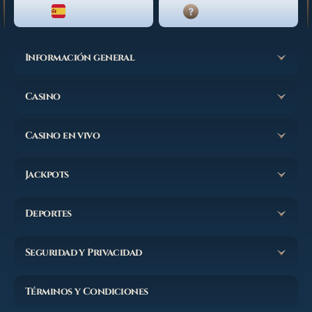
ESPAÑOL
CHAT EN VIVO
Información general
Casino
Casino en vivo
Jackpots
Deportes
Seguridad y Privacidad
Términos y Condiciones