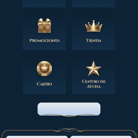
Promociones
Tienda
Centro de
Cajero
Ayuda
PÁGINA DE INICIO