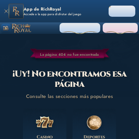
App de RichRoyal
ABRIR
Accede a la app para disfrutar del juego
INICIA SESIÓN
REGÍSTRATE
La página 404 no fue encontrada
¡Uy! No encontramos esa
página
Consulte las secciones más populares
Casino
Deportes