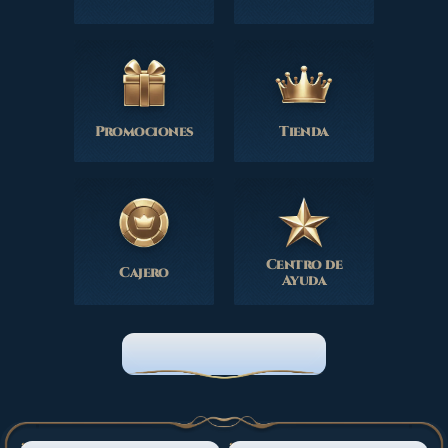
Promociones
Tienda
Centro de
Cajero
Ayuda
PÁGINA DE INICIO