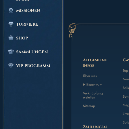
MISSIONEN
TURNIERE
SHOP
SAMMLUNGEN
Allgemeine
Ca
Infos
VIP-PROGRAMM
Top
Über uns
Ne
Hilfezentrum
Beli
Verknüpfung
Bon
erstellen
Meg
Sitemap
Live
Sofo
Zahlungen