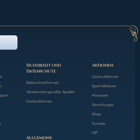
CHAT
Sicherheit und
Aktionen
Datenschutz
en
Casino-Aktionen
Datenschutzhinweis
n
Sport-Aktionen
Verantwortungsvolles Spielen
Sport
Missionen
Cookie-Hinweis
Sammlungen
Shop
s
Turniere
VIP
Allgemeine