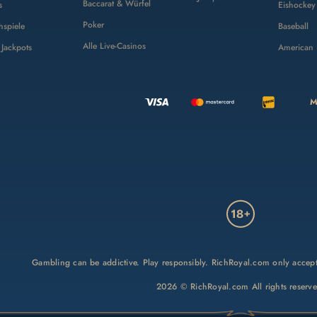
Baccarat & Würfel
s
Eishockey
Poker
hspiele
Baseball
Alle Live-Casinos
 Jackpots
American 
M
Gambling can be addictive. Play responsibly. RichRoyal.com only accept
2026 © RichRoyal.com All rights reserve