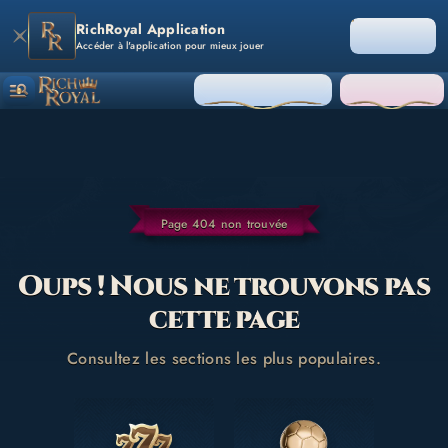
RichRoyal Application
OUVRIR
Accéder à l'application pour mieux jouer
SE CONNECTER
S'INSCRIRE
Page 404 non trouvée
Oups ! Nous ne trouvons pas
cette page
Consultez les sections les plus populaires.