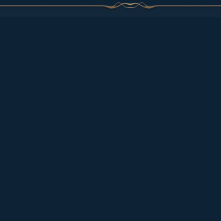
FRANÇAIS
LIVE CHAT
Casino en direct
Jackpots
Paris spor
Meilleur Live Casino
Jackpots Hot
Paris sportifs
Gold Saloon
Lucky Jackpots
Paris en direc
Roulette
Nouveaux Jackpots
Sports virtuel
Blackjack
Drops & Wins
Football
Tables internationales
Jackpots quoditiens
Tennis
Game Shows
Jeu à jackpot
Tennis De Ta
Baccarat & dés
Tous les jackpots
Basketball
Poker
Hockey Sur G
Tous les jeux de
Baseball
Casino en Direct
American Foot