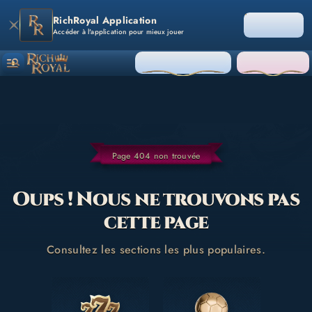
RichRoyal Application
OUVRIR
Accéder à l'application pour mieux jouer
SE CONNECTER
S'INSCRIRE
Page 404 non trouvée
Oups ! Nous ne trouvons pas
cette page
Consultez les sections les plus populaires.