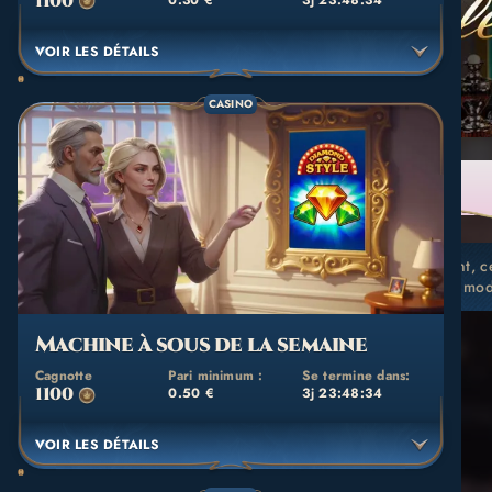
1100
VOIR LES DÉTAILS
CASINO
JOUER E
Malheureusement, ce
mod
Machine à sous de la semaine
Cagnotte
Pari minimum :
Se termine dans:
1100
0.50 €
3j 23:48:34
VOIR LES DÉTAILS