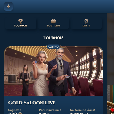
TOURNOIS
BOUTIQUE
DÉFIS
Tournois
CASINO
Gold Saloon Live
Cagnotte
Pari minimum :
Se termine dans:
0.30 €
3j 23:48:34