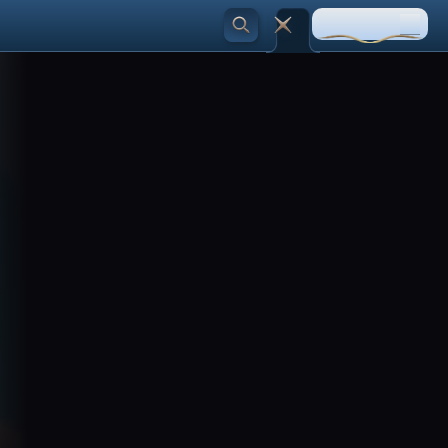
DÉPOSER