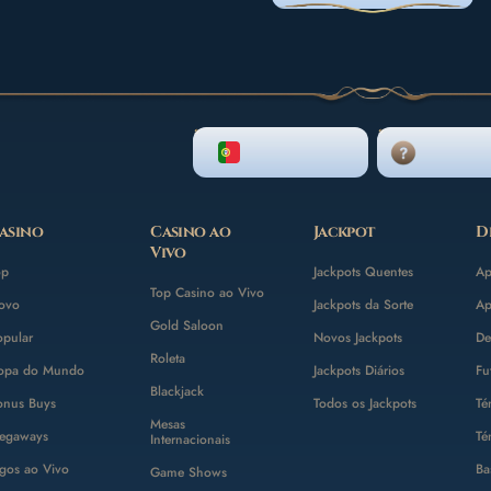
PORTUGUÊS
CHAT AO
asino
Casino ao
Jackpot
D
Vivo
op
Jackpots Quentes
Ap
Top Casino ao Vivo
ovo
Jackpots da Sorte
Ap
Gold Saloon
opular
Novos Jackpots
De
Roleta
opa do Mundo
Jackpots Diários
Fu
Blackjack
onus Buys
Todos os Jackpots
Té
Mesas
egaways
Té
Internacionais
gos ao Vivo
Ba
Game Shows