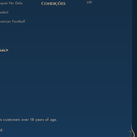
VIP
quei No Gelo
Condições
sebol
erican Football
ais
s customers over 18 years of age.
d.