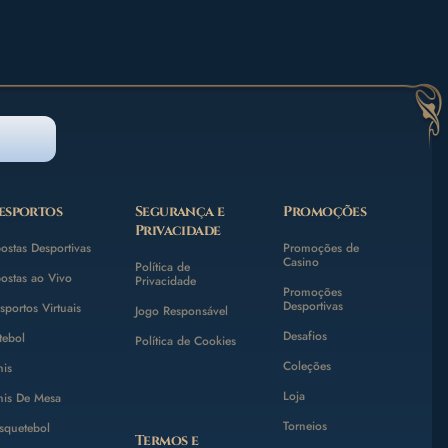
 VIVO
esportos
Segurança e
Promoções
Privacidade
ostas Desportivas
Promoções de
Casino
Política de
ostas ao Vivo
Privacidade
Promoções
Desportivas
sportos Virtuais
Jogo Responsável
Desafios
tebol
Política de Cookies
Coleções
nis
Loja
nis De Mesa
Torneios
squetebol
Termos e