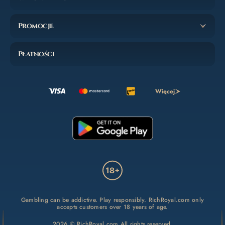
Promocje
Płatności
Więcej
Gambling can be addictive. Play responsibly. RichRoyal.com only
accepts customers over 18 years of age.
2026 © RichRoyal.com All rights reserved.