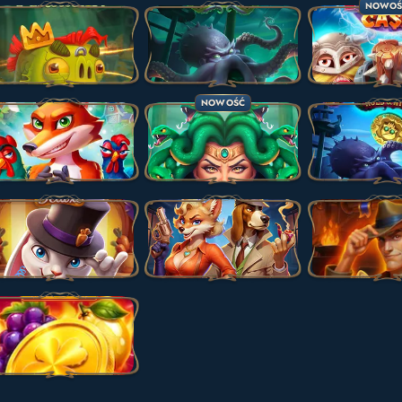
NOWOŚ
NOWOŚĆ