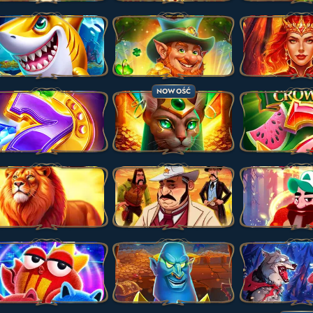
NOWOŚĆ