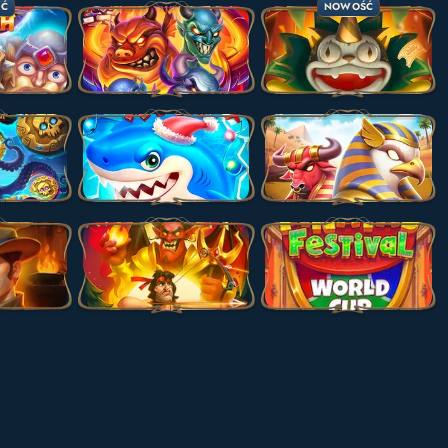
Ć
NOWOŚĆ