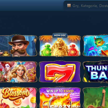
Gry, Kategorie, Dos
NOWOŚĆ