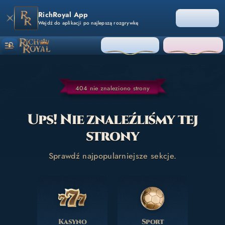
RichRoyal App
OTWÓRZ
Wejdź do aplikacji po najlepszą rozgrywkę
ZALOGUJ SIĘ
ZAREJESTRUJ
404 nie znaleziono strony
Ups! Nie znaleźliśmy tej
strony
Sprawdź najpopularniejsze sekcje.
Kasyno
Sport