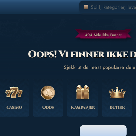
Spill, kategorier, lev
404 Side Ikke Funnet
Oops! Vi finner ikke 
Sjekk ut de mest populære dele
Casino
Odds
Kampanjer
Butikk
HJEMMESIDE