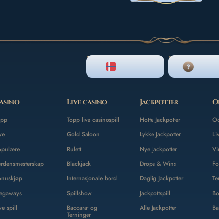
NORSK
LIVE 
asino
Live casino
Jackpotter
O
opp
Topp live casinospill
Hotte Jackpotter
O
ye
Gold Saloon
Lykke Jackpotter
Li
opulære
Rulett
Nye Jackpotter
Vi
erdensmesterskap
Blackjack
Drops & Wins
Fo
onuskjøp
Internasjonale bord
Daglig Jackpotter
Te
egaways
Spillshow
Jackpottspill
Bo
ve spill
Baccarat og
Alle Jackpotter
Ba
Terninger