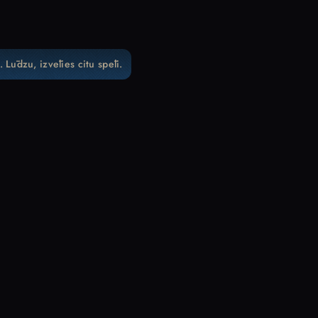
 Lūdzu, izvēlies citu spēli.