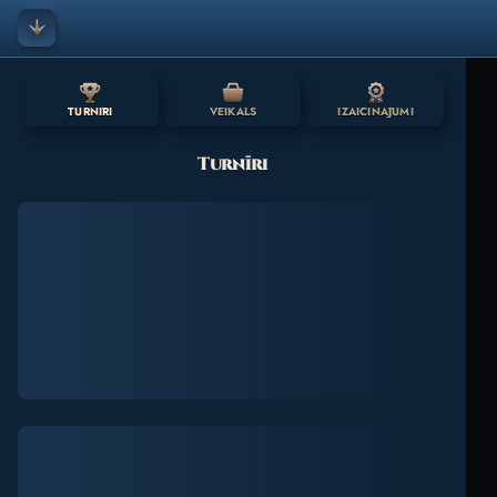
TURNĪRI
VEIKALS
IZAICINĀJUMI
Turnīri