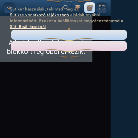
Sütiket használuk, tekintsd meg a
Sütikre vonatkozó tájékoztató
aloldalt további
információért. Ezeket a beállításokat megváltoztathatod a
Süti Beállításoknál
CSAK A SZÜKSÉGESET
MIND ELFOGADOM