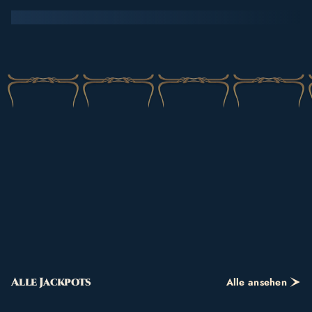
Alle Jackpots
Alle ansehen