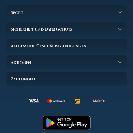
möglich gewesen. Unser Online Casino ist mit Hunderten von Spielen
gefüllt, die die neueste Technologie und Grafik verwenden.
Sport
Da das Rich Royal Online Casino vollständig reguliert ist, testen wir alle
unsere Spiele, um sicherzustellen, dass sie fair sind. Auf diese Weise
können unsere Spieler auf einer sicheren Plattform spielen. Wir möchten,
dass unsere Spieler aus einer Vielzahl von Casinospielen auswählen
Sicherheit und Datenschutz
können, daher fügen wir in der Regel regelmäßig neue Spiele hinzu. Um
über neue Spiele auf dem Laufenden zu bleiben, gehe einfach in der
Casino Lobby zur Rubrik „Neu“.
Allgemeine Geschäftsbedingungen
Rich Royal Casino Spiele
Aktionen
In unserem Online Casino können Spieler aus Hunderten von
Casinospielen wählen. Genieße es, Casinospiele von Top Casinoanbietern
mit den neuesten Animationen zu spielen. Wir bieten eine große Vielfalt
an Themen, von Spielen mit mythologischen Themen bis hin zu Spielen
Zahlungen
mit Tiermotiven.
Unser Casino ist einfach zu navigieren, sodass du dich leicht
zurechtfinden kannst, indem du die Hauptkategorien verwendest: Casino,
Jackpots und Live-Casino. Um ein bestimmtes Spiel oder einen bestimmten
Mehr
Anbieter zu finden, kannst du die Suchfunktion für den schnellen Zugriff
verwenden.
Rich Royal Slots
Slots gibt es in allen Formen und Größen. Früher mussten die Leute in ein