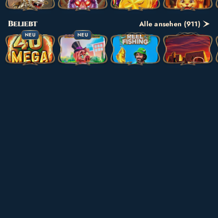
Beliebt
Alle ansehen (911)
NEU
NEU