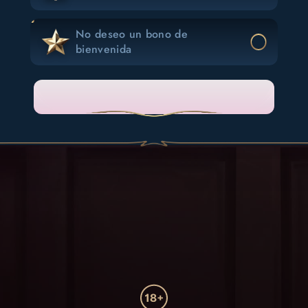
No deseo un bono de
bienvenida
ELEGIR