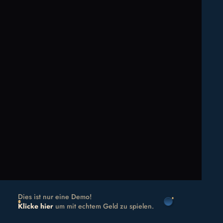
Dies ist nur eine Demo!
Klicke hier
um mit echtem Geld zu spielen.