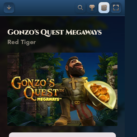
Gonzo's Quest Megaways
Red Tiger