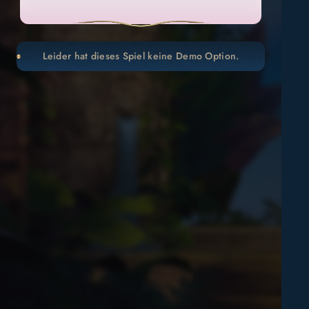
UM ECHTES GELD SPIELEN
Leider hat dieses Spiel keine Demo Option.