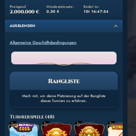
Preispool
Mindesteinsatz:
Endet in:
2.000.000 €
0,50 €
10t 16:47:54
AUSBLENDEN
Allgemeine Geschäftsbedingungen
JETZT SPIELEN
Rangliste
Mach mit, um deine Platzierung auf der Rangliste
dieses Turniers zu erfahren.
Turnierspiele (48)