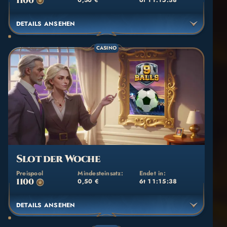
1100
DETAILS ANSEHEN
CASINO
Slot der Woche
Preispool
Mindesteinsatz:
Endet in:
1100
0,50 €
6t 11:15:38
DETAILS ANSEHEN