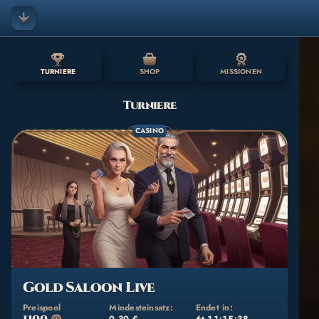
TURNIERE
SHOP
MISSIONEN
Turniere
CASINO
Gold Saloon Live
Preispool
Mindesteinsatz:
Endet in:
0,30 €
6t 11:15:38