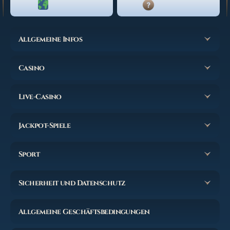
DEUTSCH
LIVE CHAT
Allgemeine Infos
Casino
Live-Casino
Jackpot-Spiele
Sport
Sicherheit und Datenschutz
Allgemeine Geschäftsbedingungen